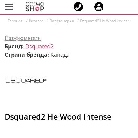
Toggle
navigation
Главная
Каталог
Парфюмерия
Dsquared2 He Wood Intense
Парфюмерия
Бренд:
Dsquared2
Страна бренда:
Канада
Dsquared2 He Wood Intense