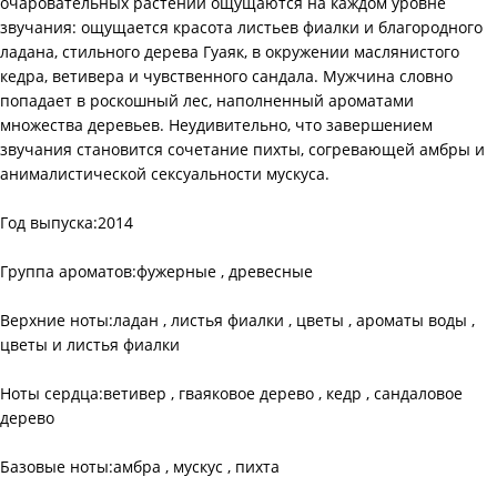
очаровательных растений ощущаются на каждом уровне
звучания: ощущается красота листьев фиалки и благородного
ладана, стильного дерева Гуаяк, в окружении маслянистого
кедра, ветивера и чувственного сандала. Мужчина словно
попадает в роскошный лес, наполненный ароматами
множества деревьев. Неудивительно, что завершением
звучания становится сочетание пихты, согревающей амбры и
анималистической сексуальности мускуса.
Год выпуска:2014
Группа ароматов:фужерные , древесные
Верхние ноты:ладан , листья фиалки , цветы , ароматы воды ,
цветы и листья фиалки
Ноты сердца:ветивер , гваяковое дерево , кедр , сандаловое
дерево
Базовые ноты:амбра , мускус , пихта